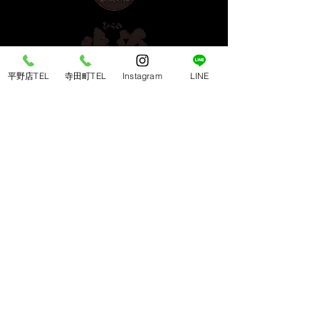
平野店TEL
寺田町TEL
Instagram
LINE
​平野店 ＜南大阪エリア＞
〒547-0043 大阪市平野区平野東3-7-19
TEL：
06-6792-2168
営業時間： 17:00〜23:00（L.O 22:30）
​定休日：毎週木曜日
​寺田町店 ＜天王寺/あべのエリア＞
〒546-0041 大阪市東住吉区桑津1-9-14
TEL ：
06-6710-0188
営業時間： 17:00〜23:00（L.O 22:30）
​定休日：毎週月曜日
定休日について
※祝日の場合は営業予定です。