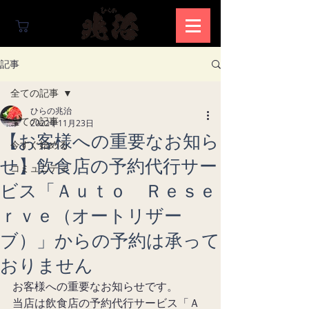
記事
全ての記事
ひらの兆治
全ての記事
2022年11月23日
【お客様への重要なお知ら
今すぐ始める
せ】飲食店の予約代行サー
コミュニティ
ビス「Ａｕｔｏ Ｒｅｓｅ
ｒｖｅ（オートリザー
ブ）」からの予約は承って
おりません
お客様への重要なお知らせです。 
当店は飲食店の予約代行サービス「Ａ