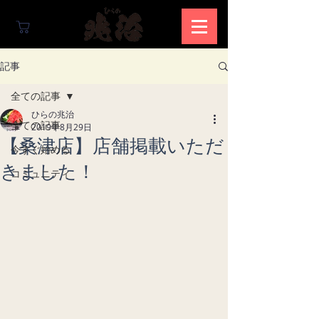
記事
全ての記事
ひらの兆治
全ての記事
2019年8月29日
【桑津店】店舗掲載いただ
今すぐ始める
きました！
コミュニティ