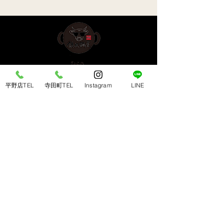
平野店TEL
寺田町TEL
Instagram
LINE
​平野店 ＜南大阪エリア＞
〒547-0043 大阪市平野区平野東3-7-19
TEL：
06-6792-2168
営業時間： 17:00〜23:00（L.O 22:30）
​定休日：毎週木曜日
​寺田町店 ＜天王寺/あべのエリア＞
〒546-0041 大阪市東住吉区桑津1-9-14
TEL ：
06-6710-0188
営業時間： 17:00〜23:00（L.O 22:30）
​定休日：毎週月曜日