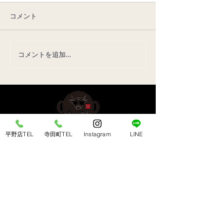
コメント
8月の休みについて
7月の定休日に
コメントを追加…
平野店TEL
寺田町TEL
Instagram
LINE
​平野店 ＜南大阪エリア＞
〒547-0043 大阪市平野区平野東3-7-19
TEL：
06-6792-2168
営業時間： 17:00〜23:00（L.O 22:30）
​定休日：毎週木曜日