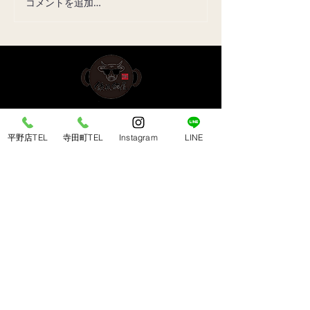
コメントを追加…
平野店TEL
寺田町TEL
Instagram
LINE
​平野店 ＜南大阪エリア＞
〒547-0043 大阪市平野区平野東3-7-19
TEL：
06-6792-2168
営業時間： 17:00〜23:00（L.O 22:30）
​定休日：毎週木曜日
​寺田町店 ＜天王寺/あべのエリア＞
〒546-0041 大阪市東住吉区桑津1-9-14
TEL ：
06-6710-0188
営業時間： 17:00〜23:00（L.O 22:30）