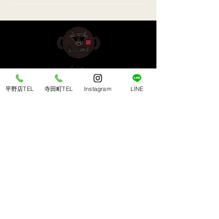
平野店TEL
寺田町TEL
Instagram
LINE
​平野店 ＜南大阪エリア＞
〒547-0043 大阪市平野区平野東3-7-19
TEL：
06-6792-2168
営業時間： 17:00〜23:00（L.O 22:30）
​定休日：毎週木曜日
​寺田町店 ＜天王寺/あべのエリア＞
〒546-0041 大阪市東住吉区桑津1-9-14
TEL ：
06-6710-0188
営業時間： 17:00〜23:00（L.O 22:30）
​定休日：毎週月曜日