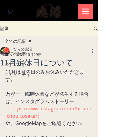
記事
全ての記事
ひらの兆治
全ての記事
2023年10月29日
11月定休日について
今すぐ始める
11月は月曜日のみお休みいただきま
コミュニティ
す。
万が一、臨時休業などが発生する場合
は、インスタグラムストーリー
（https://www.instagram.com/hirano
.chouji.osaka/）
や、GoogleMapをご確認ください.