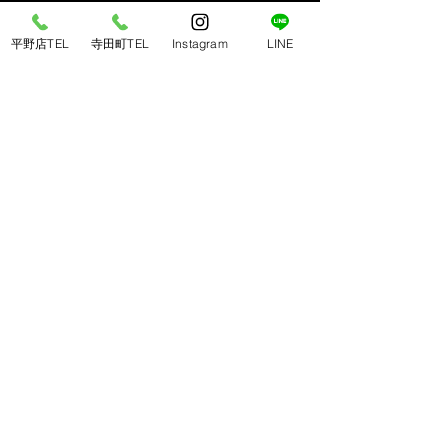
​平野店 ＜南大阪エリア＞
〒547-0043 大阪市平野区平野東3-7-19
平野店TEL
寺田町TEL
Instagram
LINE
TEL：
06-6792-2168
営業時間： 17:00〜23:00（L.O 22:30）
​定休日：毎週木曜日
​寺田町店 ＜天王寺/あべのエリア＞
〒546-0041 大阪市東住吉区桑津1-9-14
TEL ：
06-6710-0188
営業時間： 17:00〜23:00（L.O 22:30）
​定休日：毎週月曜日
定休日について
※祝日の場合は営業予定です。
新着情報
詳しくは
で最新情報をご確認くださ
い。