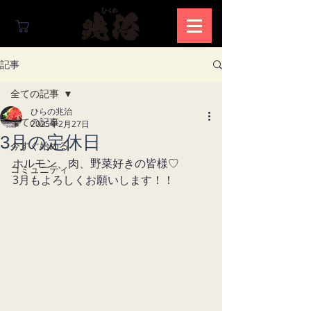
記事
全ての記事
ひらの兆治
全ての記事
2025年2月27日
3月の定休日
今すぐ始める
ホルモン、肉、野菜好きの皆様♡
コミュニティ
3月もよろしくお願いします！！