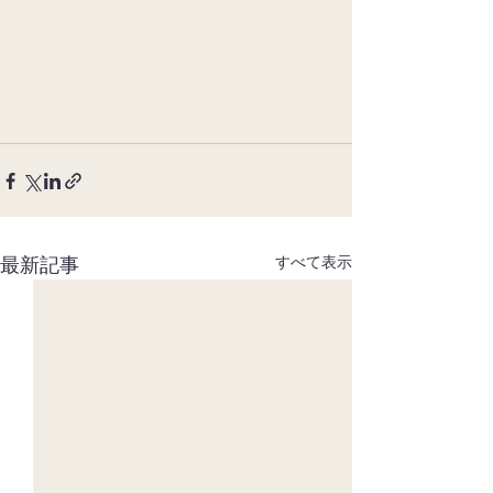
最新記事
すべて表示