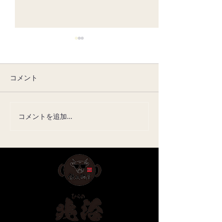
コメント
8月の休みについて
7月の定休日に
コメントを追加…