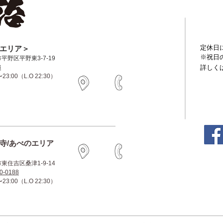
定休日
大阪エリア＞
※祝日
市平野区平野東3-7-19
詳しく
8
3:00（L.O 22:30）
王寺/あべのエリア
市東住吉区桑津1-9-14
0-0188
3:00（L.O 22:30）