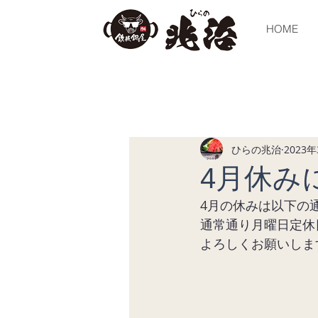
HOME
全ての記事
今すぐ始める
コミュ
ひらの兆治
2023
4月休み
4月の休みは以下の
通常通り月曜日定休日
よろしくお願いします