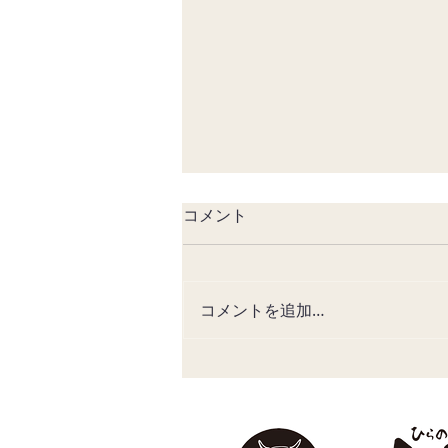
【夏鍋】TVでご紹介いただき
コメント
ました
「モモコのOH!ソレ!み～よ!」 に
て 当店の鍋をご紹介いただきま
コメントを追加…
した👏 スタミナ満点♪ 夏バテ予防
にぴったりな当店のお鍋をお楽し
みください☺️ 見逃した方はこち
らからご覧いただけます☺️
https://tver.jp/episodes/epea20
qzf4?p=406