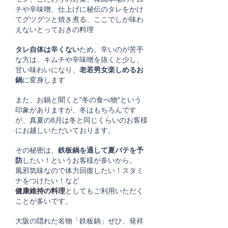
チや辛味噌、仕上げに秘伝のタレをかけ
てグツグツと焼き煮る、ここでしか味わ
えないとっておきの料理
タレ自体は辛くない
ため、辛いのが苦手
な方は、キムチや辛味噌を抜くと少し、
甘い味わいになり、
老若男女楽しめるお
鍋
に変身します
また、お鍋と聞くと"冬の食べ物​"という
印象がありますが、冬はもちろんです
が、真夏の8月は冬と同じくらいのお客様
にお越しいただいております。
その秘密は、
鉄板鍋を通して夏バテを予
防
したい！というお客様が多いから。
風邪気味なので体力回復したい！スタミ
ナをつけたい！など
健康維持の料理
としてもご利用いただく
ことが多いです。
大阪の隠れた名物「鉄板鍋」ぜひ、発祥