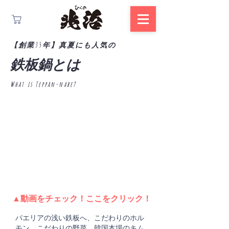
【創業35年】真夏にも人気の
鉄板鍋とは
What is Teppan-nabe?
▲​動画をチェック！ここをクリック！
パエリアの浅い鉄板へ、こだわりのホル
モン、こだわりの野菜、韓国本場のキム