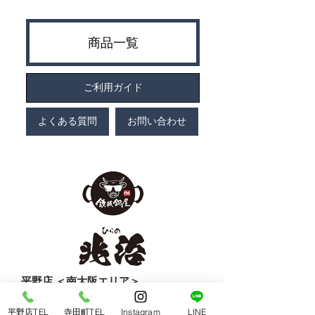
商品一覧
ご利用ガイド
よくある質問
お問い合わせ
​平野店 ＜南大阪エリア＞
〒547-0043 大阪市平野区平野東3-7-19
TEL：
06-6792-2168
平野店TEL
寺田町TEL
Instagram
LINE