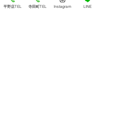
平野店TEL
寺田町TEL
Instagram
LINE
​平野店 ＜南大阪エリア＞
〒547-0043 大阪市平野区平野東3-7-19
TEL：
06-6792-2168
営業時間： 17:00〜23:00（L.O 22:30）
​定休日：毎週木曜日
​寺田町店 ＜天王寺/あべのエリア＞
〒546-0041 大阪市東住吉区桑津1-9-14
TEL ：
06-6710-0188
営業時間： 17:00〜23:00（L.O 22:30）
​定休日：毎週月曜日