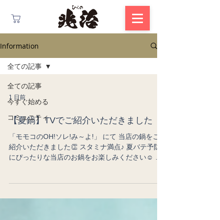
Information
全ての記事
全ての記事
1 日前
今すぐ始める
コミュニティ
【夏鍋】TVでご紹介いただきました
「モモコのOH!ソレ!み～よ!」 にて 当店の鍋をご
紹介いただきました👏 スタミナ満点♪ 夏バテ予防
にぴったりな当店のお鍋をお楽しみください☺️ 見
逃した方はこちらからご覧いただけます☺️
https://tver.jp/episodes/epea20qzf4?p=406