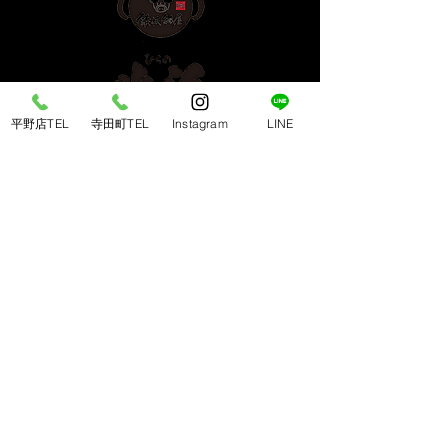
平野店TEL
寺田町TEL
Instagram
LINE
​平野店 ＜南大阪エリア＞
〒547-0043 大阪市平野区平野東3-7-19
TEL：
06-6792-2168
営業時間： 17:00〜23:00（L.O 22:30）
​定休日：毎週木曜日
​寺田町店 ＜天王寺/あべのエリア＞
〒546-0041 大阪市東住吉区桑津1-9-14
TEL ：
06-6710-0188
営業時間： 17:00〜23:00（L.O 22:30）
​定休日：毎週月曜日