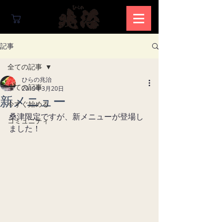
記事
全ての記事
ひらの兆治
全ての記事
2019年3月20日
新メニュー
今すぐ始める
桑津限定ですが、新メニューが登場し
コミュニティ
ました！