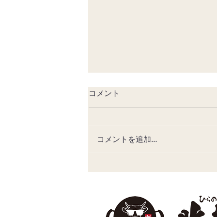
【夏鍋】TVでご紹介いただき
コメント
ました
「モモコのOH!ソレ!み～よ!」 に
て 当店の鍋をご紹介いただきま
コメントを追加…
した👏 スタミナ満点♪ 夏バテ予防
にぴったりな当店のお鍋をお楽し
みください☺️ 見逃した方はこち
らからご覧いただけます☺️
https://tver.jp/episodes/epea20
qzf4?p=406