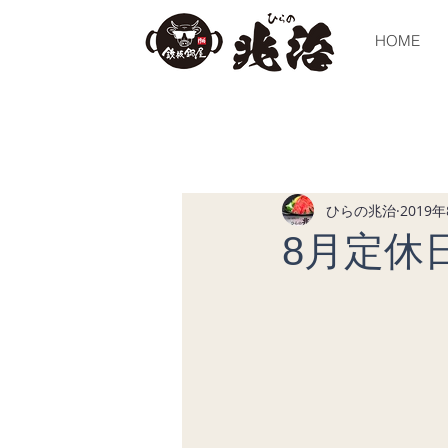
HOME
全ての記事
今すぐ始める
コミュ
ひらの兆治
2019
8月定休