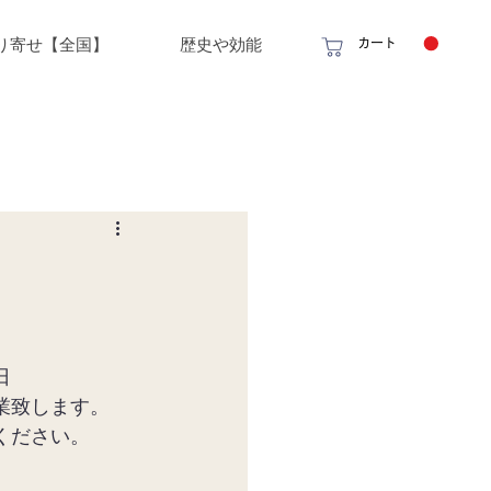
り寄せ【全国】
歴史や効能
カート
日
業致します。
ください。